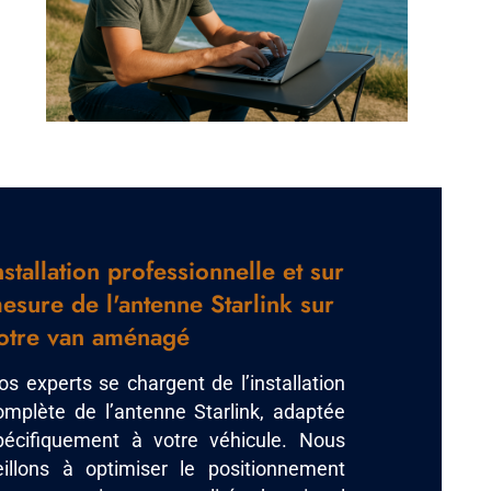
nstallation professionnelle et sur
esure de l'antenne Starlink sur
otre van aménagé
os experts se chargent de l’installation
omplète de l’antenne Starlink, adaptée
pécifiquement à votre véhicule. Nous
eillons à optimiser le positionnement