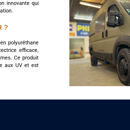
on innovante qui
ation.
R ?
en polyuréthane
ectrice efficace,
êmes. Ce produit
e aux UV et est